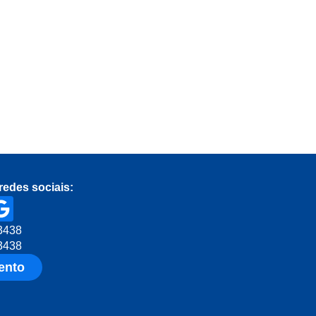
redes sociais:
3438
3438
ento