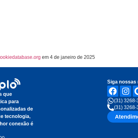
ookiedatabase.org
em 4 de janeiro de 2025
Siga nossas 
s que
(31) 3268-
ica para
(31) 3268-
sonalizadas de
e tecnologia,
Atendim
hor conexão é